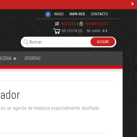
INICIO
MAPA WEB
CONTACTO
REGISTRO
/
INICIAR SESIÓN
MI CESTA
0
Mi saldo:
0 €
NCERIA
OFERTAS
iador
e, es un agente de limpieza especialmente diseñado