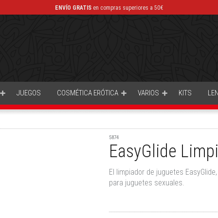
ENVÍO GRATIS
en compras superiores a 50€
JUEGOS
COSMÉTICA ERÓTICA
VARIOS
KITS
LE
5874
EasyGlide Limp
El limpiador de juguetes EasyGlid
para juguetes sexuales.