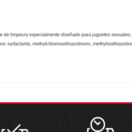
te de limpieza especialmente diseñado para juguetes sexuales.
ic surfactants, methylchloriosothiazolinonc, methylisothiazolin