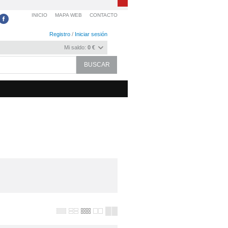
INICIO
MAPA WEB
CONTACTO
Registro
/
Iniciar sesión
Mi saldo:
0 €