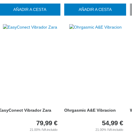
AÑADIR A CESTA
AÑADIR A CESTA
EasyConect Vibrador Zara
Ohrgasmic A&E Vibracion
W
79,99
€
54,99
€
21.00%
IVA incluido
21.00%
IVA incluido