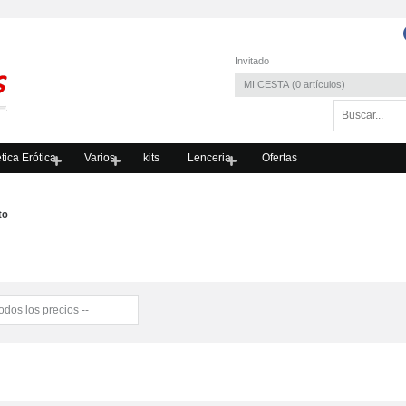
Invitado
MI CESTA
0
artículos
ica Erótica
Varios
kits
Lenceria
Ofertas
to