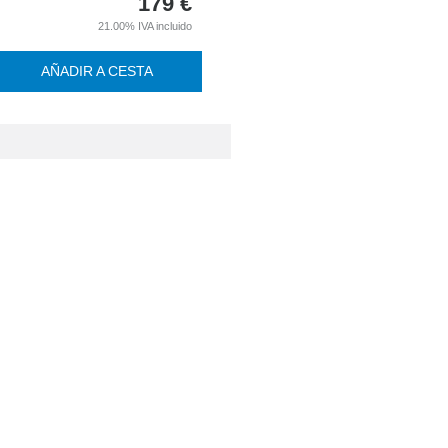
179
€
21.00%
IVA incluido
AÑADIR A CESTA