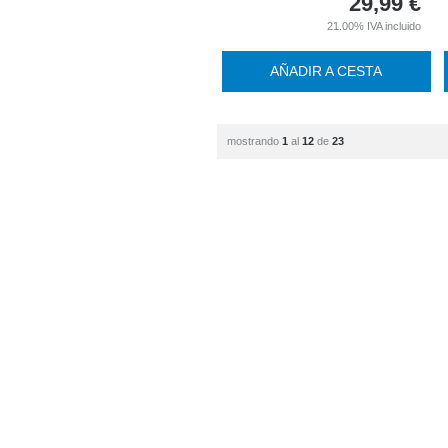
29,99
€
21.00%
IVA incluido
AÑADIR A CESTA
mostrando
1
al
12
de
23