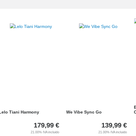
Lelo Tiani Harmony
We Vibe Sync Go
O
179,99
€
139,99
€
21.00%
IVA incluido
21.00%
IVA incluido