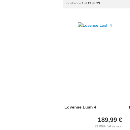
mostrando
1
al
12
de
23
Lovense Lush 4
189,99
€
21.00%
IVA incluido