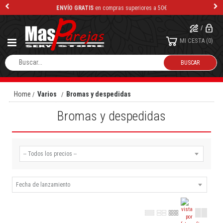
ENVÍO GRATIS
en compras superiores a 50€
/
MI CESTA
0
Home
Varios
Bromas y despedidas
Bromas y despedidas