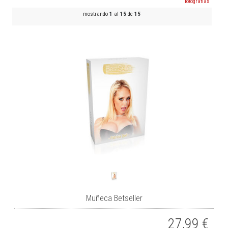
mostrando
1
al
15
de
15
Muñeca Betseller
27,99
€