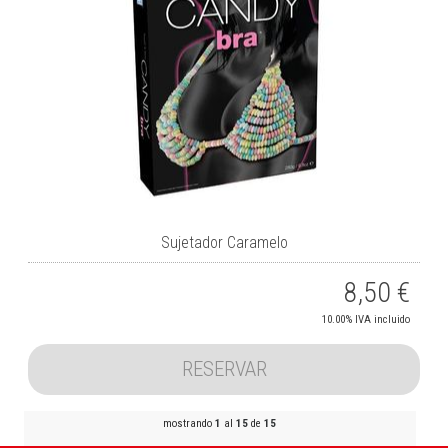
Sujetador Caramelo
8,50
€
10.00%
IVA incluido
RESERVAR
mostrando
1
al
15
de
15