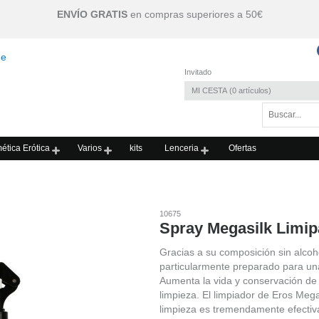
ENVÍO GRATIS
en compras superiores a 50€
Invitado
MI CESTA
0
artículos
ética Erótica
Varios
kits
Lenceria
Ofertas
10675
Spray Megasilk Limi
Gracias a su composición sin alcoh
particularmente preparado para una
Aumenta la vida y conservación de 
limpieza. El limpiador de Eros Mega
limpieza es tremendamente efectiv