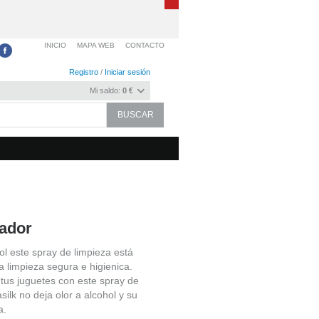
INICIO
MAPA WEB
CONTACTO
Registro
/
Iniciar sesión
Mi saldo:
0 €
pador
ol este spray de limpieza está
 limpieza segura e higienica.
tus juguetes con este spray de
silk no deja olor a alcohol y su
a.