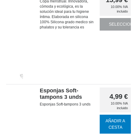
Copa menstrual. Innovadora,
cómoda y ecológica, es la
10.00%
IVA
solución ideal para tu higiene
incluido
íntima. Elaborada en silicona
100% Silicona grado medico sin
SELECCIONA
phalatos y su tolerancia es
óptima, permitiendo una
utilización prolongada hasta 12
horas.
Esponjas Soft-
4,99
€
tampons 3 unds
10.00%
IVA
Esponjas Soft-tampons 3 unds
incluido
AÑADIR A
CESTA