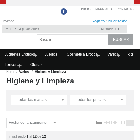
INICIO
MAPA WEB
CONTACTO
Invitado
Registro
/
Iniciar sesión
MI CESTA
0
artículos
Mi saldo:
0 €
Juguetes Eróticos
Juegos
Cosmética Erótica
Varios
kits
Lenceria
Ofertas
Home
Varios
Higiene y Limpieza
Higiene y Limpieza
mostrando
1
al
12
de
12