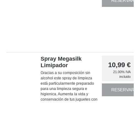
RESERVAR
Spray Megasilk
10,99
€
Limipador
21.00%
IVA
Gracias a su composición sin
incluido
alcohol este spray de limpieza
está particularmente preparado
para una limpieza segura e
RESERVAR
higienica. Aumenta la vida y
conservación de tus juguetes con
este spray de limpieza. El
limpiador de Eros Megasilk no
deja olor a alcohol y su limpieza
es tremendamente efectiva.