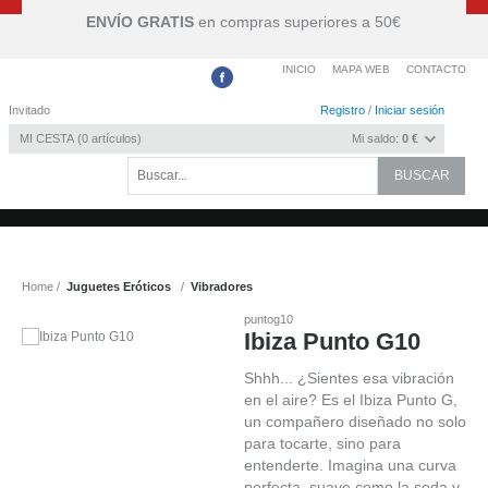
ENVÍO GRATIS
en compras superiores a 50€
INICIO
MAPA WEB
CONTACTO
Invitado
Registro
/
Iniciar sesión
MI CESTA
0
artículos
Mi saldo:
0 €
Home
Juguetes Eróticos
Vibradores
puntog10
Ibiza Punto G10
Shhh... ¿Sientes esa vibración
en el aire? Es el Ibiza Punto G,
un compañero diseñado no solo
para tocarte, sino para
entenderte. Imagina una curva
perfecta, suave como la seda y