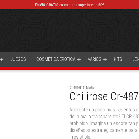
ENVÍO GRATIS
en compras superiores a 50€
JUEGOS
COSMÉTICA ERÓTICA
VARIOS
KITS
LE
Cr-48701111Media
Chilirose Cr-48
Acércate un poco más. ¿Sientes es
de la malla transparente? El CR 487
prohibido. Imagina un escote tan p
diseñados estratégicamente para di
irresistible.