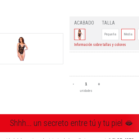
ACABADO
TALLA
Pequeña
Media
Información sobre tallas y colores
-
+
unidades
Shhh... un secreto entre tú y tu piel 🫦