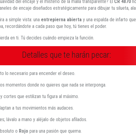
avidad del encaje y el misterio de la malla transparente? El
CR 4870
no
neles de encaje diseñados estratégicamente para dibujar tu silueta, alargá
a a simple vista: una
entrepierna abierta
y una espalda de infarto qu
pa, recordándote a cada paso que hoy, tú tienes el poder.
ierda en ti. Tú decides cuándo empieza la función.
Detalles que te harán pecar:
to lo necesario para encender el deseo.
sos momentos donde no quieres que nada se interponga.
 cortes que estilizan tu figura al máximo.
daptan a tus movimientos más audaces.
s; lávalo a mano y aléjalo de objetos afilados.
absoluto o
Rojo
para una pasión que quema.