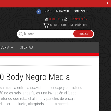
INICIO
MAPA WEB
CONTACTO
REGISTRO
/
INICIAR SESIÓN
MI CESTA
0
Mi saldo:
0 €
NCERIA
OFERTAS
70 Body Negro Media
a mezcla entre la suavidad del encaje y el misterio
0 no es solo lencería; es una invitación al juego
rofundo que roba el aliento y paneles de encaje
bujar tu silueta, alargándola hasta hacerla...